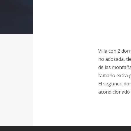
Villa con 2 dor
no adosada, ti
de las montaña
tamaño extra g
El segundo dor
acondicionado 