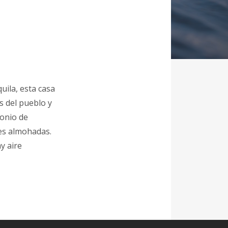
uila, esta casa
s del pueblo y
monio de
es almohadas.
y aire