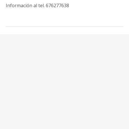
Información al tel. 676277638
VILLA CARFAX
VILLA PALOMA
VILLA AMISTAD
CASITA VIVECA
VILLA BENICASA
CASA CALAZUL
CASA CALAMORA